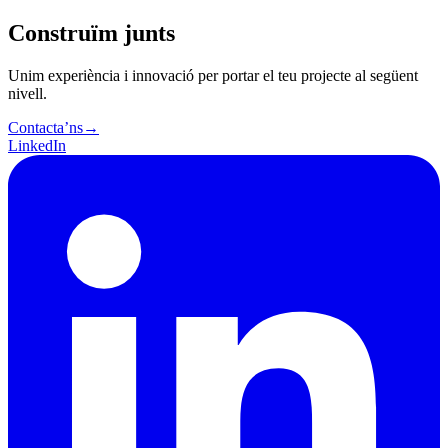
Construïm junts
Unim experiència i innovació per portar el teu projecte al següent
nivell.
Contacta’ns
→
LinkedIn