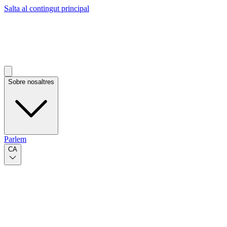
Salta al contingut principal
Sobre nosaltres
Parlem
CA
Published on Nov 19, 2024
per Marina Camacho