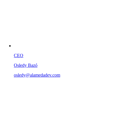
CEO
Osledy Bazó
osledy@alamedadev.com