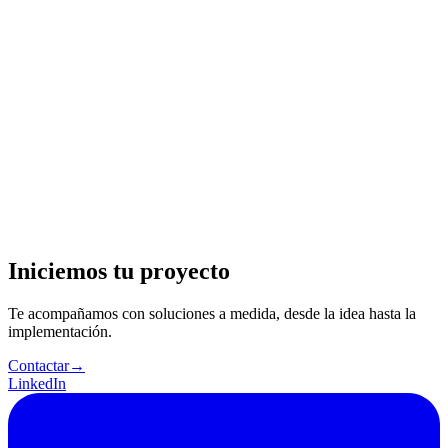
visualizar:
Insights visualizados
Scores de cumplimiento y ventas con visualización de
tendencias.
Transcripciones con búsqueda
Transcripciones indexadas por agente, palabra clave o score.
Alertas de compliance
Alertas en tiempo real para llamadas no conformes.
Iniciemos tu proyecto
Te acompañamos con soluciones a medida, desde la idea hasta la
implementación.
Contactar
→
LinkedIn