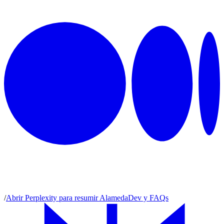
/
Abrir Perplexity para resumir AlamedaDev y FAQs